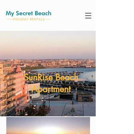
SunRise Beach
Apartment
Póvoa de Varzim