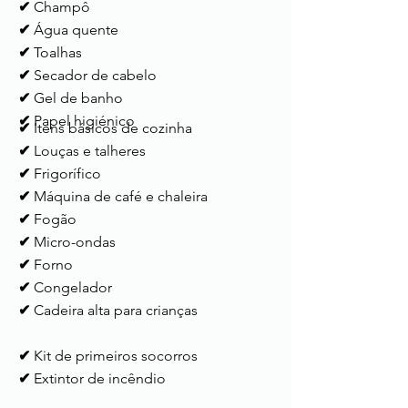
✔
Champô
✔
Água quente
✔
Toalhas
✔
Secador de cabelo
✔
Gel de banho
✔
Papel higiénico
✔
Itens básicos de cozinha
✔
Louças e talheres
✔
Frigorífico
✔
Máquina de café e chaleira
✔
Fogão
✔
Micro-ondas
✔
Forno
✔
Congelador
✔
Cadeira alta para crianças
✔
Kit de primeiros socorros
✔
Extintor de incêndio