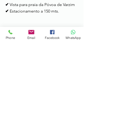
✔
Vista para praia da Póvoa de Varzim
✔
Estacionamento a 150 mts.
Outras Informações
Phone
Email
Facebook
WhatsApp
Hora de entrada:
das 15h às 22h
Serviços:
Disponível para apoio
durante a estadia; Possibilidade de
transporte para o metro ou aeroporto
(max. 4 pessoas).
Hora de saída:
até às 11h
Informação adicional:
Permitido fumar
no exterior do apartamento ;
Não é
permitido animais
; Bicicletas de
aluguer disponíveis para os hóspedes.
Localização