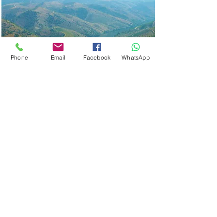
Phone
Email
Facebook
WhatsApp
Braga (e Gerês)
Conhecida como a Cidade dos Arcebispos,
Braga é das cidades mais antigas de
Portugal. Conta com mais de 2000 anos de
História e remete-nos à época Romana, em