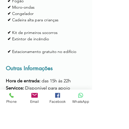
✔
Fogão
✔
Micro-ondas
✔
Congelador
✔
Cadeira alta para crianças
✔
Kit de primeiros socorros
✔
Extintor de incêndio
✔
Estacionamento gratuito no edifício
Outras Informações
Hora de entrada:
das 15h às 22h
Serviços:
Disponível para apoio
durante a estadia; Possibilidade de
Phone
Email
Facebook
WhatsApp
transporte para o metro ou aeroporto
(max. 4 pessoas).
Hora de saída:
até às 11h
Informação adicional:
Não é Permitido