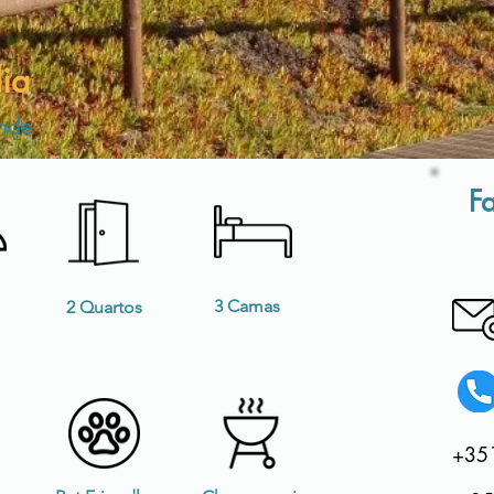
ia
onde
Fa
3 Camas
2 Quartos
+35