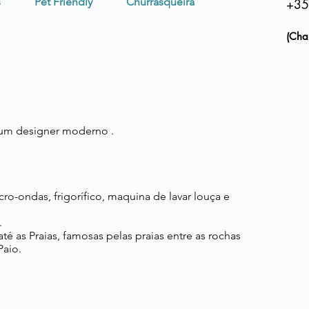
s
Pet Friendly
Churrasqueira
+35
(Cha
 um designer moderno .
ro-ondas, frigorífico, maquina de lavar louça e
.
 até as Praias, famosas pelas praias entre as rochas
Paio.