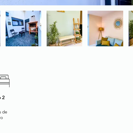
 2
 de
ro