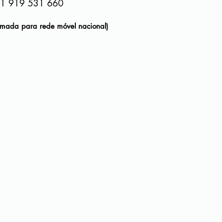
1 919 531 660
mada para rede
móvel
nacional)