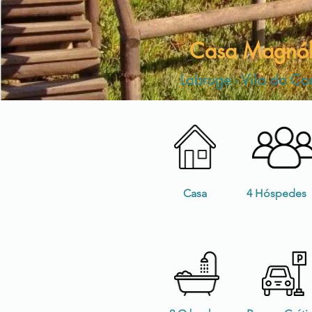
Casa Magnól
Labruge - Vila do C
Casa
4 Hóspedes